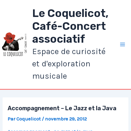
Aller
Le Coquelicot,
au
contenu
Café-Concert
associatif
Espace de curiosité
Ma
et d'exploration
Me
musicale
Accompagnement – Le Jazz et la Java
Par
Coquelicot
/
novembre 29, 2012