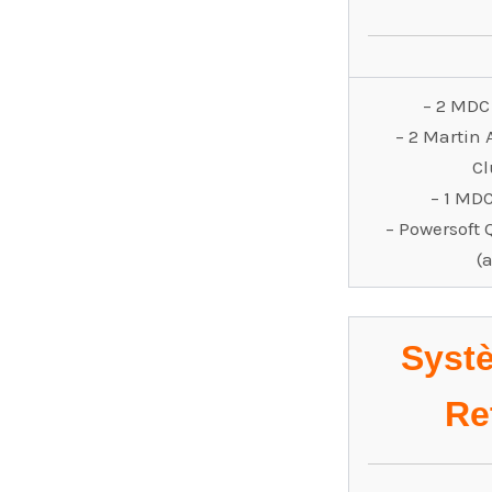
– 2 MDC 
– 2 Martin 
Cl
– 1 MDC
– Powersoft 
(
Syst
Re