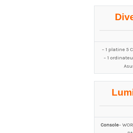
Div
– 1 platine 5
– 1 ordinateu
Asu
Lumi
Console
– WOR