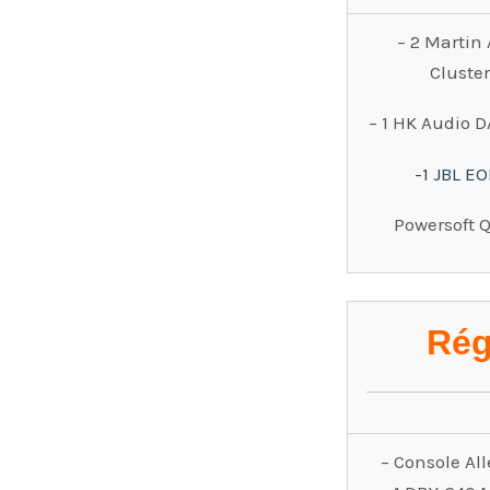
– 2 Martin 
Cluste
– 1 HK Audio 
-1 JBL EO
Powersoft 
Rég
– Console Al