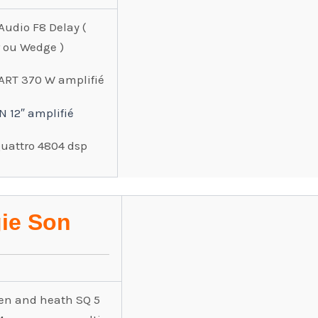
Audio F8 Delay (
r ou Wedge )
DART 370 W amplifié
N 12″ amplifié
Quattro 4804 dsp
ie Son
len and heath SQ 5