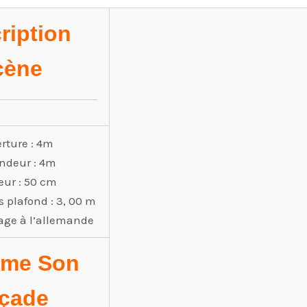
ription
cène
rture : 4m
ondeur : 4m
eur : 50 cm
 plafond : 3, 00 m
age à l’allemande
ème Son
çade