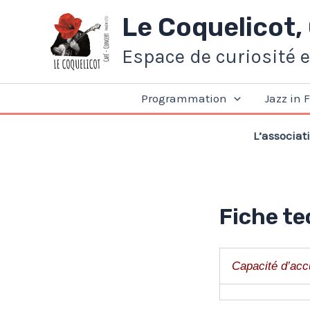
Aller
Le Coquelicot,
au
contenu
Espace de curiosité 
Programmation
Jazz in 
L’associat
Fiche t
Capacité d’acc