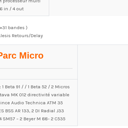
M processeur multi
6 in / 4 out
2×31 bandes )
Alesis Retours/Delay
Parc Micro
: 1 Beta 91 / / 1 Beta 52 / 2 Micros
tava MK 012 directivité variable
 pince Audio Technica ATM 35
ES BSS AR 133, 2 DI Radial J33
4 SM57 – 2 Beyer M 88- 2 C535