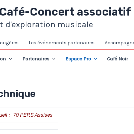
 Café-Concert associatif
et d'exploration musicale
Fougères
Les événements partenaires
Accompagn
ion
Partenaires
Espace Pro
Café Noir
echnique
ueil
: 70 PERS Assises