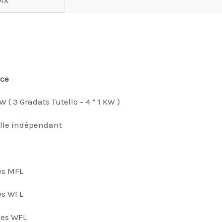
MX
nce
KW ( 3 Gradats Tutello – 4 * 1 KW )
alle indépendant
es MFL
es WFL
pes WFL