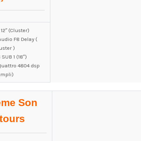
12″ (Cluster)
Audio F8 Delay (
uster )
 SUB 1 (18″)
Quattro 4804 dsp
ampli)
ème Son
tours