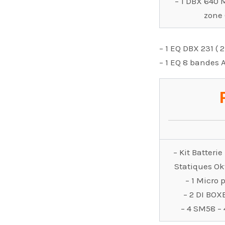
– 1 DBX 640 
zone 
– 1 EQ DBX 231 ( 
– 1 EQ 8 bandes 
– Kit Batterie 
Statiques Ok
– 1 Micro
– 2 DI BOX
– 4 SM58 – 