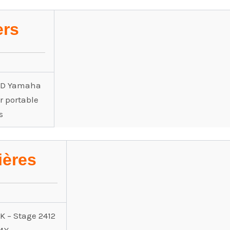
ers
 CD Yamaha
r portable
s
ères
K – Stage 2412