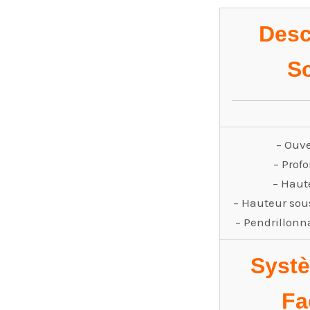
Desc
S
– Ouve
– Prof
– Haut
– Hauteur sous
– Pendrillonn
Syst
Fa