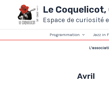
Aller
Le Coquelicot,
au
contenu
Espace de curiosité 
Programmation
Jazz in 
L’associat
Avril