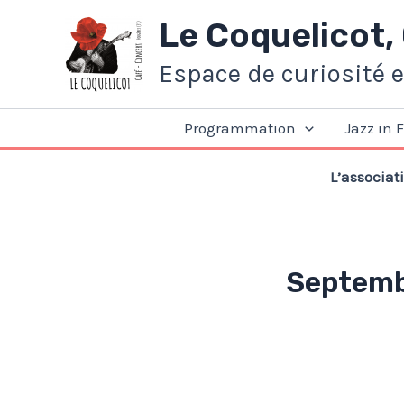
Aller
Le Coquelicot,
au
contenu
Espace de curiosité 
Programmation
Jazz in 
L’associat
Septemb