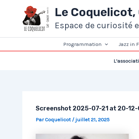
Aller
Le Coquelicot,
au
contenu
Espace de curiosité 
Programmation
Jazz in 
L’associat
Screenshot 2025-07-21 at 20-12-
Par
Coquelicot
/
juillet 21, 2025