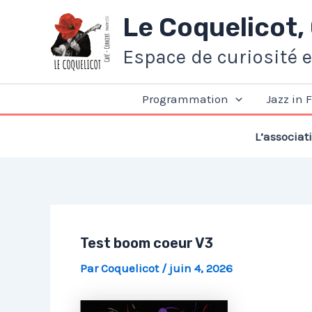
Aller
Le Coquelicot,
au
contenu
Espace de curiosité 
Programmation
Jazz in 
L’associat
Test boom coeur V3
Par
Coquelicot
/
juin 4, 2026