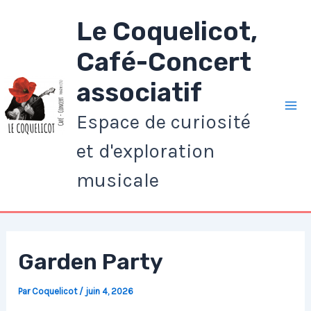
Aller
Le Coquelicot,
au
contenu
Café-Concert
associatif
Espace de curiosité
Ma
et d'exploration
Me
musicale
Garden Party
Par
Coquelicot
/
juin 4, 2026