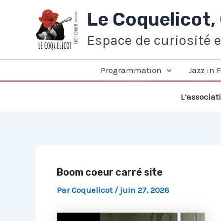
Aller
Le Coquelicot,
au
contenu
Espace de curiosité 
Programmation
Jazz in 
L’associat
Boom coeur carré site
Par
Coquelicot
/
juin 27, 2026