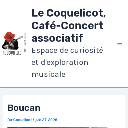
Aller
Le Coquelicot,
au
contenu
Café-Concert
associatif
Espace de curiosité
Ma
et d'exploration
Me
musicale
Boucan
Par
Coquelicot
/
juin 27, 2026