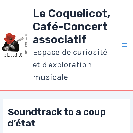
Aller
Le Coquelicot,
au
contenu
Café-Concert
associatif
Espace de curiosité
Ma
et d'exploration
Me
musicale
Soundtrack to a coup
d’état