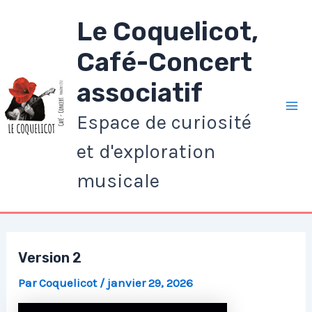
Aller
Le Coquelicot,
au
contenu
Café-Concert
associatif
Espace de curiosité
Ma
et d'exploration
Me
musicale
Version 2
Par
Coquelicot
/
janvier 29, 2026