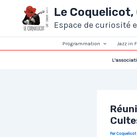
Aller
Le Coquelicot,
au
contenu
Espace de curiosité 
Programmation
Jazz in 
L’associat
Réuni
Cultes
Par
Coquelicot