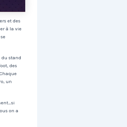
ers et des
r à la vie
 se
, du stand
oot, des
… Chaque
ro, un
ment…si
Nous on a