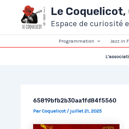
Aller
Le Coquelicot,
au
contenu
Espace de curiosité 
Programmation
Jazz in 
L’associat
65819bfb2b30aa1fd84f5560
Par
Coquelicot
/
juillet 21, 2025