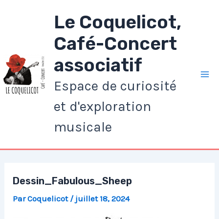
Aller
Le Coquelicot,
au
contenu
Café-Concert
associatif
Espace de curiosité
Ma
et d'exploration
Me
musicale
Dessin_Fabulous_Sheep
Par
Coquelicot
/
juillet 18, 2024