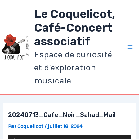
Aller
Le Coquelicot,
au
contenu
Café-Concert
associatif
Espace de curiosité
Ma
et d'exploration
Me
musicale
20240713_Cafe_Noir_Sahad_Mail
Par
Coquelicot
/
juillet 18, 2024