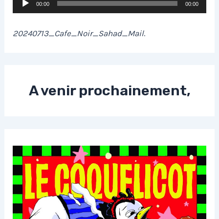
Lecteur
00:00
00:00
audio
20240713_Cafe_Noir_Sahad_Mail
.
A venir prochainement,