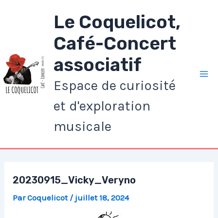
Aller
Le Coquelicot,
au
contenu
Café-Concert
associatif
Espace de curiosité
Ma
et d'exploration
Me
musicale
20230915_Vicky_Veryno
Par
Coquelicot
/
juillet 18, 2024