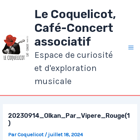
Aller
Le Coquelicot,
au
contenu
Café-Concert
associatif
Espace de curiosité
Ma
et d'exploration
Me
musicale
20230914_Olkan_Par_Vipere_Rouge(1
)
Par
Coquelicot
/
juillet 18, 2024