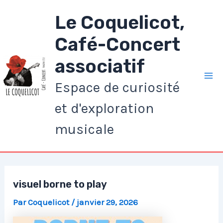
Aller
Le Coquelicot,
au
contenu
Café-Concert
associatif
Espace de curiosité
Ma
et d'exploration
Me
musicale
visuel borne to play
Par
Coquelicot
/
janvier 29, 2026