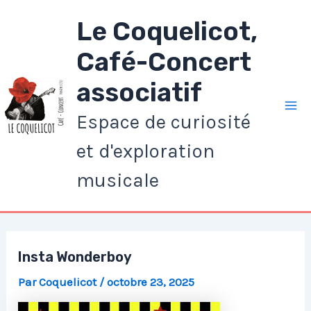
Aller
Le Coquelicot,
au
contenu
Café-Concert
associatif
Espace de curiosité
Ma
et d'exploration
Me
musicale
Insta Wonderboy
Par
Coquelicot
/
octobre 23, 2025